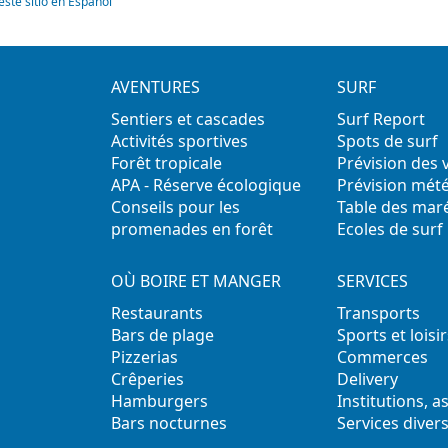
este sitio en Español
AVENTURES
SURF
Sentiers et cascades
Surf Report
Activités sportives
Spots de surf
Forêt tropicale
Prévision des
APA - Réserve écologique
Prévision mét
Conseils pour les
Table des mar
promenades en forêt
Ecoles de surf
OÙ BOIRE ET MANGER
SERVICES
Restaurants
Transports
Bars de plage
Sports et loisir
Pizzerias
Commerces
Crêperies
Delivery
Hamburgers
Institutions, a
Bars nocturnes
Services diver