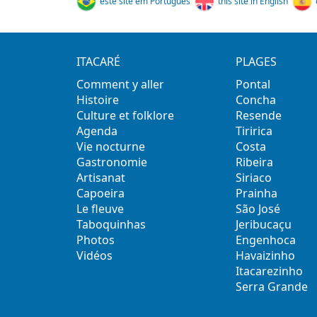
este site em Português
this site in English
ITACARÉ
PLAGES
Comment y aller
Pontal
Histoire
Concha
Culture et folklore
Resende
Agenda
Tiririca
Vie nocturne
Costa
Gastronomie
Ribeira
Artisanat
Siriaco
Capoeira
Prainha
Le fleuve
São José
Taboquinhas
Jeribucaçu
Photos
Engenhoca
Vidéos
Havaizinho
Itacarezinho
Serra Grande