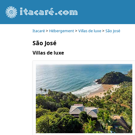
>
>
>
Itacaré
Hébergement
Villas de luxe
São José
São José
Villas de luxe