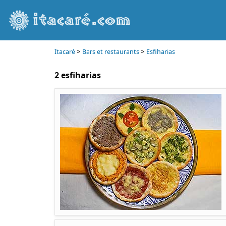
>
>
Itacaré
Bars et restaurants
Esfiharias
2 esfiharias