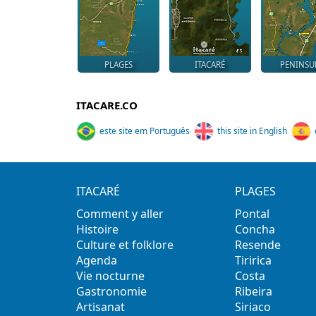
PLAGES
ITACARÉ
PENINSU
ITACARE.CO
este site em Português
this site in English
ITACARÉ
PLAGES
Comment y aller
Pontal
Histoire
Concha
Culture et folklore
Resende
Agenda
Tiririca
Vie nocturne
Costa
Gastronomie
Ribeira
Artisanat
Siriaco