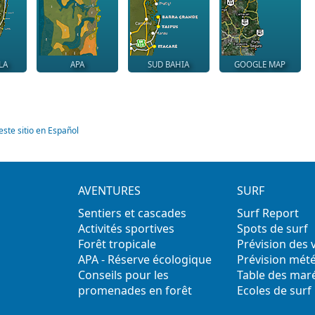
LA
APA
SUD BAHIA
GOOGLE MAP
este sitio en Español
AVENTURES
SURF
Sentiers et cascades
Surf Report
Activités sportives
Spots de surf
Forêt tropicale
Prévision des
APA - Réserve écologique
Prévision mét
Conseils pour les
Table des mar
promenades en forêt
Ecoles de surf