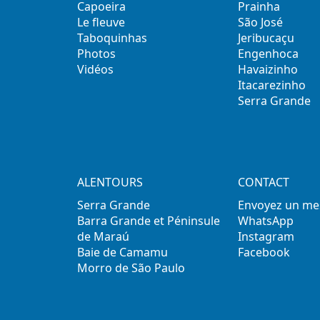
Capoeira
Prainha
Le fleuve
São José
Taboquinhas
Jeribucaçu
Photos
Engenhoca
Vidéos
Havaizinho
Itacarezinho
Serra Grande
ALENTOURS
CONTACT
Serra Grande
Envoyez un me
Barra Grande et Péninsule
WhatsApp
de Maraú
Instagram
Baie de Camamu
Facebook
Morro de São Paulo