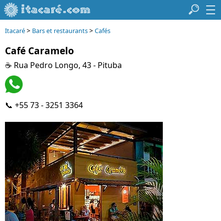
>
>
Itacaré
Bars et restaurants
Cafés
Café Caramelo
☕ Rua Pedro Longo, 43 - Pituba
📞 +55 73 - 3251 3364