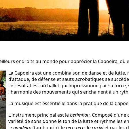
eilleurs endroits au monde pour apprécier la Capoeira, où e
La Capoeira est une combinaison de danse et de lutte,
d'attaque, de défense et sauts acrobatiques se succède
Le résultat est un ballet qui impressionne par sa force, s
l'harmonie des mouvements qui s'enchainent à un ryth
La musique est essentielle dans la pratique de la Capoei
L'instrument principal est le
berimbau
. Composé d'une c
variété de sons donne le ton de la lutte et rythme les e
le
pandeiro
(tambourin), le
reco-reco
, le
caxixi
et par les c