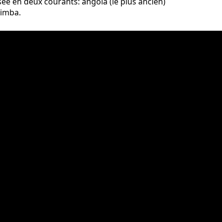
sée en deux courants: angola (le plus ancien)
Bimba.