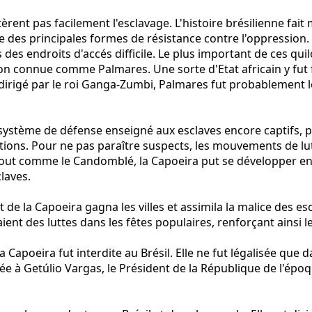
tèrent pas facilement l'esclavage. L'histoire brésilienne fa
 des principales formes de résistance contre l'oppression
s des endroits d'accés difficile. Le plus important de ces q
on connue comme Palmares. Une sorte d'Etat africain y fut f
irigé par le roi Ganga-Zumbi, Palmares fut probablement l
système de défense enseigné aux esclaves encore captifs, pa
tions. Pour ne pas paraître suspects, les mouvements de lut
Tout comme le Candomblé, la Capoeira put se développer e
laves.
rt de la Capoeira gagna les villes et assimila la malice des es
ient des luttes dans les fêtes populaires, renforçant ainsi l
Capoeira fut interdite au Brésil. Elle ne fut légalisée que d
 à Getúlio Vargas, le Président de la République de l'épo