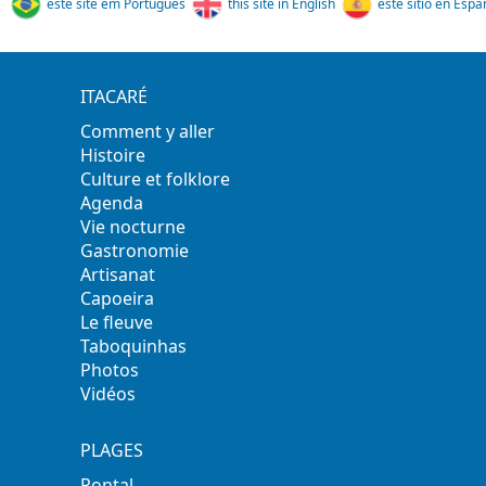
este site em Português
this site in English
este sitio en Espa
ITACARÉ
Comment y aller
Histoire
Culture et folklore
Agenda
Vie nocturne
Gastronomie
Artisanat
Capoeira
Le fleuve
Taboquinhas
Photos
Vidéos
PLAGES
Pontal