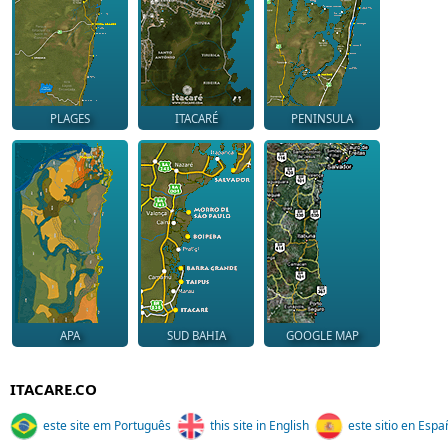
PLAGES
ITACARÉ
PENINSULA
APA
SUD BAHIA
GOOGLE MAP
ITACARE.CO
este site em Português
this site in English
este sitio en Espa