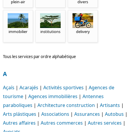
plein-air
divers
immobilier
institutions
delivery
Tous les services par ordre alphabétique
A
Açaís
|
Acarajés
|
Activités sportives
|
Agences de
tourisme
|
Agences immobilières
|
Antennes
paraboliques
|
Architecture construction
|
Artisants
|
Arts plástiques
|
Associations
|
Assurances
|
Autobus
|
Autres affaires
|
Autres commerces
|
Autres services
|
Avocats