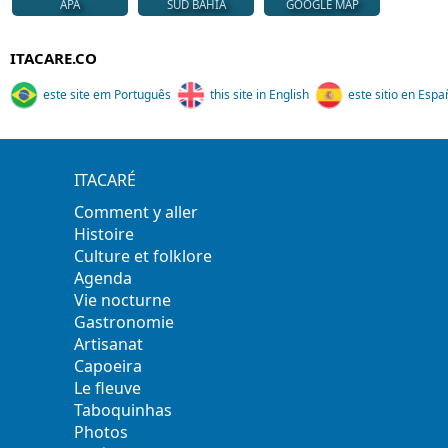
APA
SUD BAHIA
GOOGLE MAP
ITACARE.CO
este site em Português
this site in English
este sitio en Espa
ITACARÉ
Comment y aller
Histoire
Culture et folklore
Agenda
Vie nocturne
Gastronomie
Artisanat
Capoeira
Le fleuve
Taboquinhas
Photos