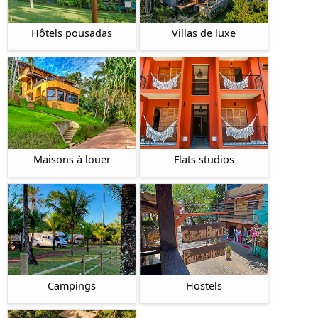
Hôtels pousadas
Villas de luxe
Maisons à louer
Flats studios
Campings
Hostels