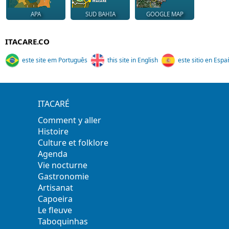
APA
SUD BAHIA
GOOGLE MAP
ITACARE.CO
este site em Português
this site in English
este sitio en Espa
ITACARÉ
Comment y aller
Histoire
Culture et folklore
Agenda
Vie nocturne
Gastronomie
Artisanat
Capoeira
Le fleuve
Taboquinhas