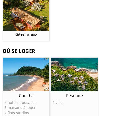
Gîtes ruraux
OÙ SE LOGER
Concha
Resende
7 hôtels pousadas
1 villa
8 maisons à louer
7 flats studios