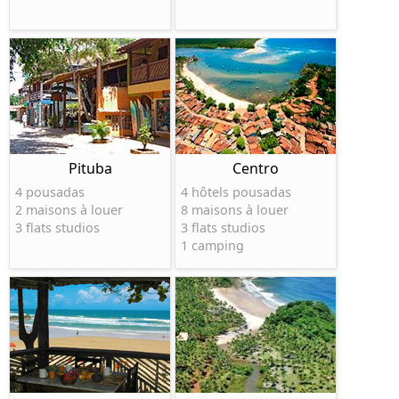
Pituba
Centro
4 pousadas
4 hôtels pousadas
2 maisons à louer
8 maisons à louer
3 flats studios
3 flats studios
1 camping