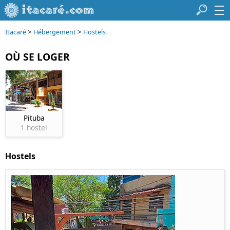
>
>
Itacaré
Hébergement
Hostels
OÙ SE LOGER
Pituba
1 hostel
Hostels