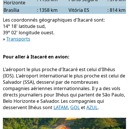
Horizonte
Brasília
:
1358 km
Vitória ES
:
814 km
Les coordonnés géographiques d'Itacaré sont:
14° 18' latitude sud,
39° 02' longitude ouest.
»
Transports
Pour aller à Itacaré en avion:
L'aéroport le plus proche d'Itacaré est celui d'Ilhéus
(IOS). L'aéroport international le plus proche est celui de
Salvador (SSA), desservi par de nombreuses
compagnies aériennes internationnales. Il y a des vols
directs journaliers pour Ilhéus qui partent de São Paulo,
Belo Horizonte e Salvador. Les compagnies qui
desservent Ilhéus sont
LATAM
,
GOL
et
AZUL
.