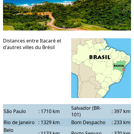
Distances entre Itacaré et
d'autres villes du Brésil
Salvador (BR-
São Paulo
:
1710 km
:
397 km
101)
Rio de Janeiro
:
1329 km
Bom Despacho
:
233 km
Belo
:
1133 km
Porto Seguro
:
370 km