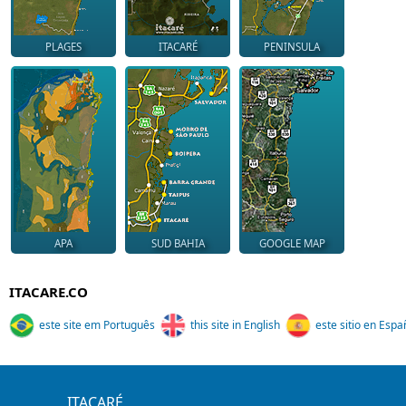
PLAGES
ITACARÉ
PENINSULA
APA
SUD BAHIA
GOOGLE MAP
ITACARE.CO
este site em Português
this site in English
este sitio en Espa
ITACARÉ