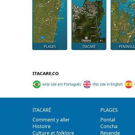
PLAGES
ITACARÉ
PENINSU
ITACARE.CO
este site em Português
this site in English
ITACARÉ
PLAGES
Comment y aller
Pontal
Histoire
Concha
Culture et folklore
Resende