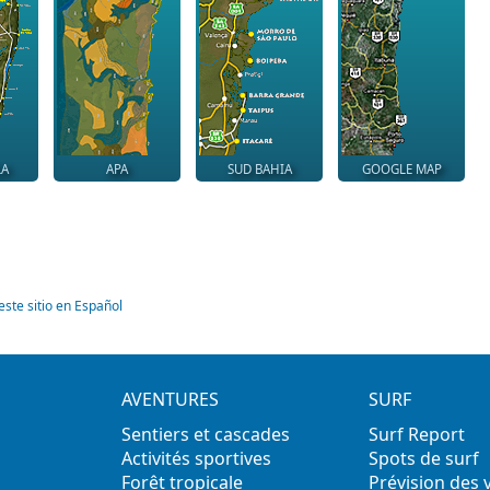
LA
APA
SUD BAHIA
GOOGLE MAP
este sitio en Español
AVENTURES
SURF
Sentiers et cascades
Surf Report
Activités sportives
Spots de surf
Forêt tropicale
Prévision des