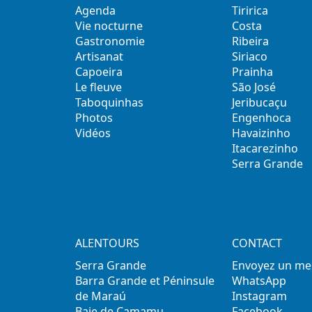
Agenda
Tiririca
Vie nocturne
Costa
Gastronomie
Ribeira
Artisanat
Siriaco
Capoeira
Prainha
Le fleuve
São José
Taboquinhas
Jeribucaçu
Photos
Engenhoca
Vidéos
Havaizinho
Itacarezinho
Serra Grande
ALENTOURS
CONTACT
Serra Grande
Envoyez un me
Barra Grande et Péninsule
WhatsApp
de Maraú
Instagram
Baie de Camamu
Facebook