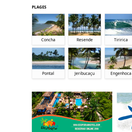
PLAGES
Concha
Resende
Tiririca
Pontal
Jeribucaçu
Engenhoca