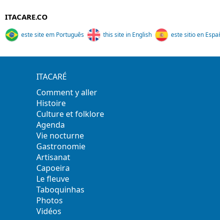
ITACARE.CO
este site em Português
this site in English
este sitio en Espa
ITACARÉ
Comment y aller
Histoire
Culture et folklore
Agenda
Vie nocturne
Gastronomie
Artisanat
Capoeira
Le fleuve
Taboquinhas
Photos
Vidéos