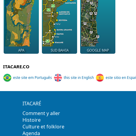
APA
SUD BAHIA
GOOGLE MAP
ITACARE.CO
este site em Português
this site in English
este sitio en Espa
ITACARÉ
Comment y aller
Histoire
Culture et folklore
Agenda