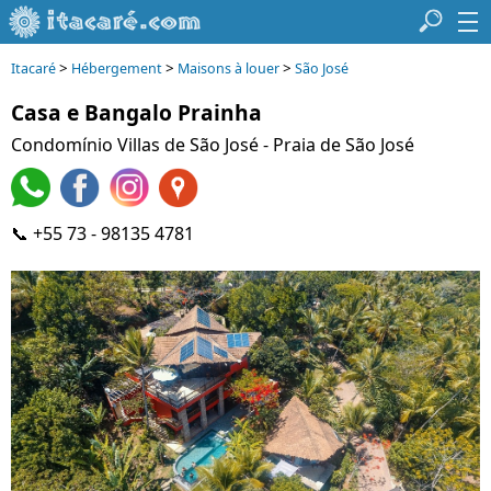
>
>
>
Itacaré
Hébergement
Maisons à louer
São José
Casa e Bangalo Prainha
Condomínio Villas de São José - Praia de São José
📞 +55 73 - 98135 4781