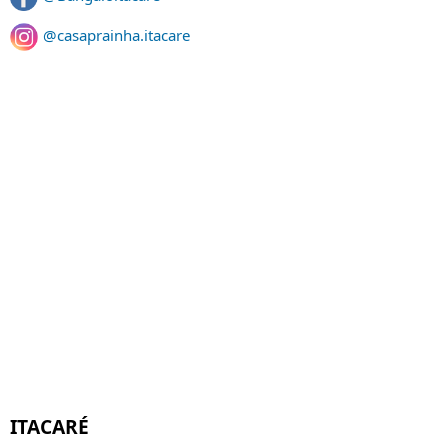
@casaprainha.itacare
ITACARÉ