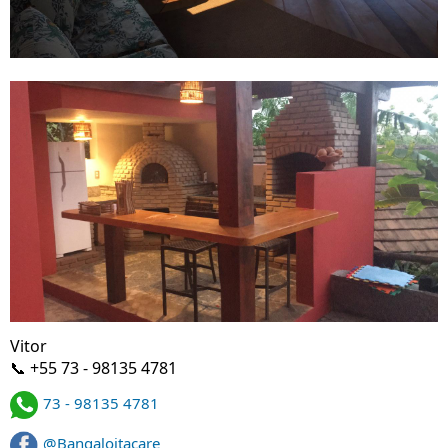
Vitor
📞 +55 73 - 98135 4781
73 - 98135 4781
@Bangaloitacare