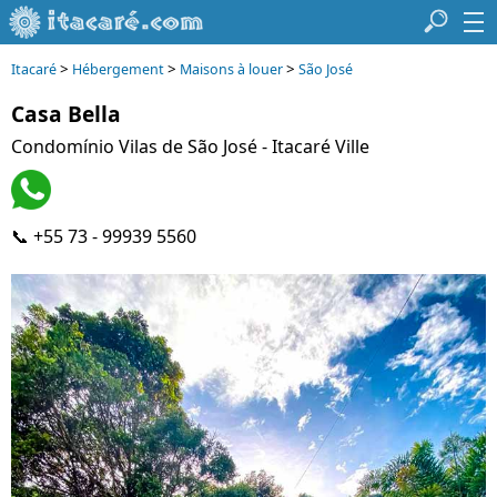
>
>
>
Itacaré
Hébergement
Maisons à louer
São José
Casa Bella
Condomínio Vilas de São José - Itacaré Ville
📞 +55 73 - 99939 5560