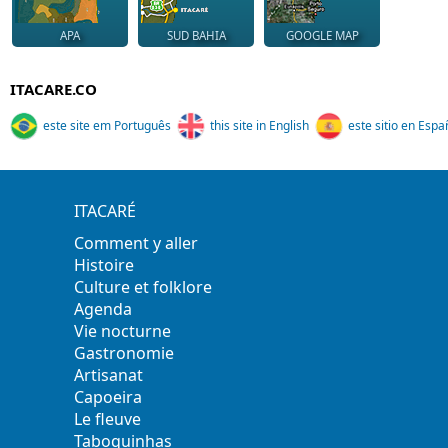
APA
SUD BAHIA
GOOGLE MAP
ITACARE.CO
este site em Português
this site in English
este sitio en Espa
ITACARÉ
Comment y aller
Histoire
Culture et folklore
Agenda
Vie nocturne
Gastronomie
Artisanat
Capoeira
Le fleuve
Taboquinhas