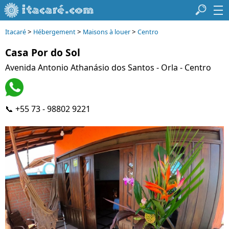
>
>
>
Itacaré
Hébergement
Maisons à louer
Centro
Casa Por do Sol
Avenida Antonio Athanásio dos Santos - Orla - Centro
📞 +55 73 - 98802 9221