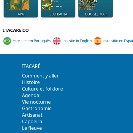
APA
SUD BAHIA
GOOGLE MAP
ITACARE.CO
este site em Português
this site in English
este sitio en Espa
ITACARÉ
Comment y aller
Histoire
Culture et folklore
Agenda
Vie nocturne
Gastronomie
Artisanat
Capoeira
Le fleuve