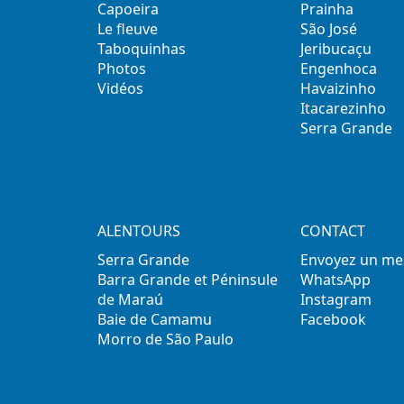
Capoeira
Prainha
Le fleuve
São José
Taboquinhas
Jeribucaçu
Photos
Engenhoca
Vidéos
Havaizinho
Itacarezinho
Serra Grande
ALENTOURS
CONTACT
Serra Grande
Envoyez un me
Barra Grande et Péninsule
WhatsApp
de Maraú
Instagram
Baie de Camamu
Facebook
Morro de São Paulo