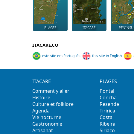
PLAGES
ITACARÉ
PENINSU
ITACARE.CO
este site em Português
this site in English
ITACARÉ
PLAGES
Comment y aller
Pontal
Histoire
Concha
Culture et folklore
Resende
Agenda
Tiririca
Vie nocturne
Costa
Gastronomie
Ribeira
Artisanat
Siriaco