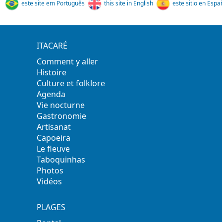
este site em Português
this site in English
este sitio en Espa
ITACARÉ
Comment y aller
Histoire
Culture et folklore
Agenda
Vie nocturne
Gastronomie
Artisanat
Capoeira
Le fleuve
Taboquinhas
Photos
Vidéos
PLAGES