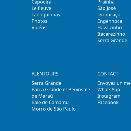
Capoeira
Prainha
Le fleuve
São José
Taboquinhas
Jeribucaçu
Photos
Engenhoca
Vidéos
Havaizinho
Itacarezinho
Serra Grande
ALENTOURS
CONTACT
Serra Grande
Envoyez un me
Barra Grande et Péninsule
WhatsApp
de Maraú
Instagram
Baie de Camamu
Facebook
Morro de São Paulo