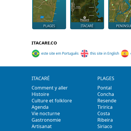
PLAGES
ITACARÉ
PENINSU
ITACARE.CO
este site em Português
this site in English
ITACARÉ
PLAGES
Comment y aller
Pontal
Histoire
Concha
Culture et folklore
Resende
Agenda
Tiririca
Vie nocturne
Costa
Gastronomie
Ribeira
Artisanat
Siriaco