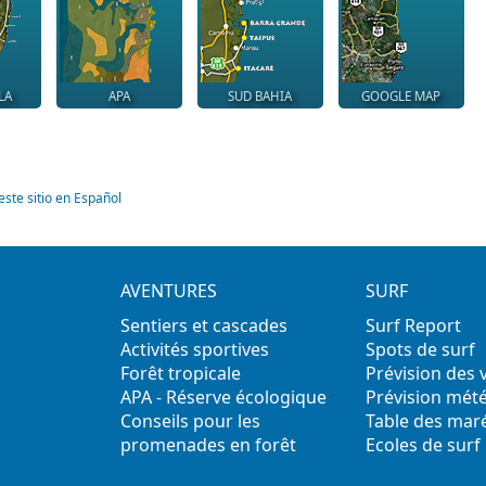
LA
APA
SUD BAHIA
GOOGLE MAP
este sitio en Español
AVENTURES
SURF
Sentiers et cascades
Surf Report
Activités sportives
Spots de surf
Forêt tropicale
Prévision des
APA - Réserve écologique
Prévision mét
Conseils pour les
Table des mar
promenades en forêt
Ecoles de surf