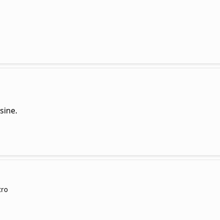
sine.
tro