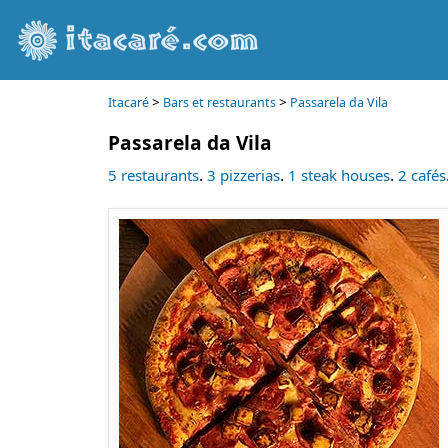
>
>
Itacaré
Bars et restaurants
Passarela da Vila
Passarela da Vila
.
.
.
5 restaurants
3 pizzerias
1 steak houses
2 cafés