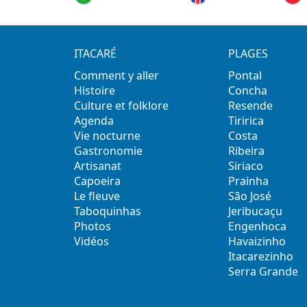
ITACARÉ
PLAGES
Comment y aller
Pontal
Histoire
Concha
Culture et folklore
Resende
Agenda
Tiririca
Vie nocturne
Costa
Gastronomie
Ribeira
Artisanat
Siriaco
Capoeira
Prainha
Le fleuve
São José
Taboquinhas
Jeribucaçu
Photos
Engenhoca
Vidéos
Havaizinho
Itacarezinho
Serra Grande