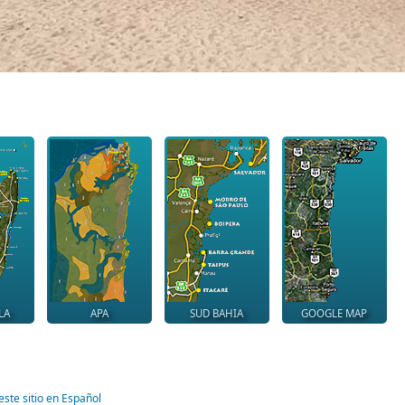
LA
APA
SUD BAHIA
GOOGLE MAP
este sitio en Español