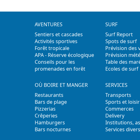
AVENTURES
SURF
Sentiers et cascades
Surf Report
Activités sportives
Spots de surf
Forêt tropicale
Prévision des
APA - Réserve écologique
Prévision mét
Conseils pour les
Table des mar
promenades en forêt
Ecoles de surf
OÙ BOIRE ET MANGER
SERVICES
Restaurants
Transports
Bars de plage
Sports et loisir
Pizzerias
Commerces
Crêperies
Delivery
Hamburgers
Institutions, a
Bars nocturnes
Services diver