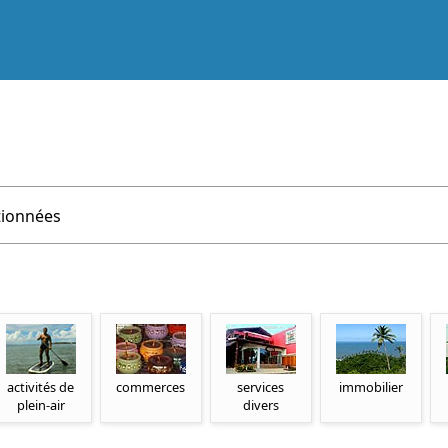
tionnées
activités de
commerces
services
immobilier
plein-air
divers