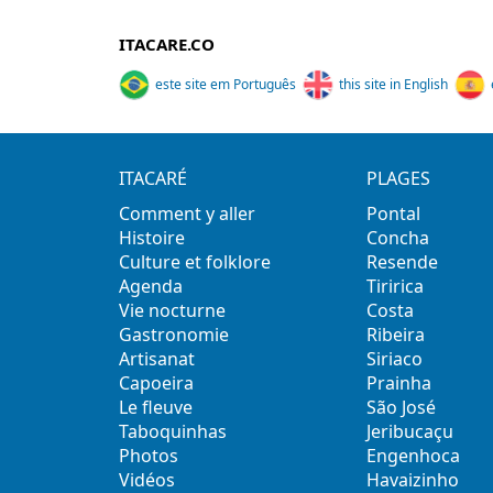
ITACARE.CO
este site em Português
this site in English
ITACARÉ
PLAGES
Comment y aller
Pontal
Histoire
Concha
Culture et folklore
Resende
Agenda
Tiririca
Vie nocturne
Costa
Gastronomie
Ribeira
Artisanat
Siriaco
Capoeira
Prainha
Le fleuve
São José
Taboquinhas
Jeribucaçu
Photos
Engenhoca
Vidéos
Havaizinho