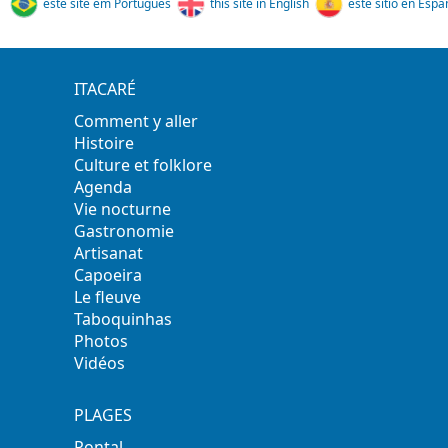
este site em Português
this site in English
este sitio en Espa
ITACARÉ
Comment y aller
Histoire
Culture et folklore
Agenda
Vie nocturne
Gastronomie
Artisanat
Capoeira
Le fleuve
Taboquinhas
Photos
Vidéos
PLAGES
Pontal