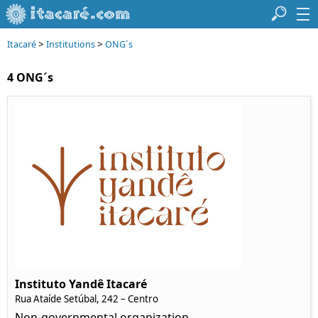
>
>
Itacaré
Institutions
ONG´s
4 ONG´s
Instituto Yandê Itacaré
Rua Ataíde Setúbal, 242 – Centro
Non-governmental organization.