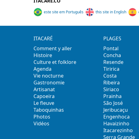
ITACARE.CO
este site em Português
this site in English
ITACARÉ
PLAGES
Comment y aller
Pontal
Histoire
Concha
Culture et folklore
Resende
Agenda
Tiririca
Vie nocturne
Costa
Gastronomie
Ribeira
Artisanat
Siriaco
Capoeira
Prainha
Le fleuve
São José
Taboquinhas
Jeribucaçu
Photos
Engenhoca
Vidéos
Havaizinho
Itacarezinho
Serra Grande