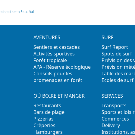
este sitio en Español
AVENTURES
SURF
Sentiers et cascades
Surf Report
Activités sportives
Spots de surf
Forêt tropicale
Prévision des
APA - Réserve écologique
Prévision mét
Conseils pour les
Table des mar
promenades en forêt
Ecoles de surf
OÙ BOIRE ET MANGER
SERVICES
Restaurants
Transports
Bars de plage
Sports et loisir
Pizzerias
Commerces
Crêperies
Delivery
Hamburgers
Institutions, a