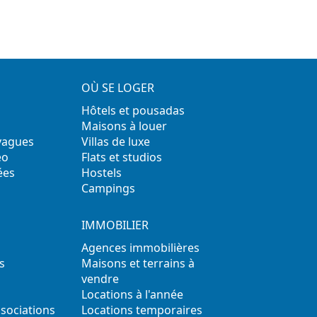
OÙ SE LOGER
Hôtels et pousadas
Maisons à louer
 vagues
Villas de luxe
éo
Flats et studios
ées
Hostels
Campings
IMMOBILIER
Agences immobilières
s
Maisons et terrains à
vendre
Locations à l'année
ssociations
Locations temporaires