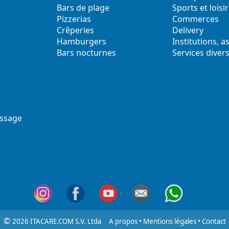
Bars de plage
Sports et loisir
Pizzerias
Commerces
Crêperies
Delivery
Hamburgers
Institutions, a
Bars nocturnes
Services diver
ssage
©
2026 ITACARE.COM S.V. Ltda
A propos
•
Mentions légales
•
Contact