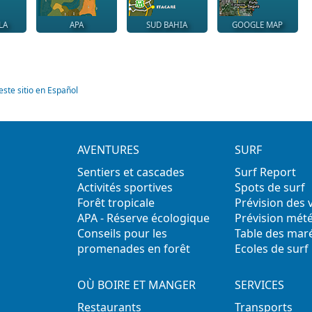
LA
APA
SUD BAHIA
GOOGLE MAP
este sitio en Español
AVENTURES
SURF
Sentiers et cascades
Surf Report
Activités sportives
Spots de surf
Forêt tropicale
Prévision des
APA - Réserve écologique
Prévision mét
Conseils pour les
Table des mar
promenades en forêt
Ecoles de surf
OÙ BOIRE ET MANGER
SERVICES
Restaurants
Transports