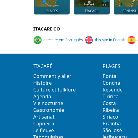
PLAGES
ITACARÉ
PENINSU
ITACARE.CO
este site em Português
this site in English
ITACARÉ
PLAGES
Comment y aller
Pontal
Histoire
Concha
Culture et folklore
Resende
Agenda
Tiririca
Vie nocturne
Costa
Gastronomie
Ribeira
Artisanat
Siriaco
Capoeira
Prainha
Le fleuve
São José
Taboquinhas
Jeribucaçu