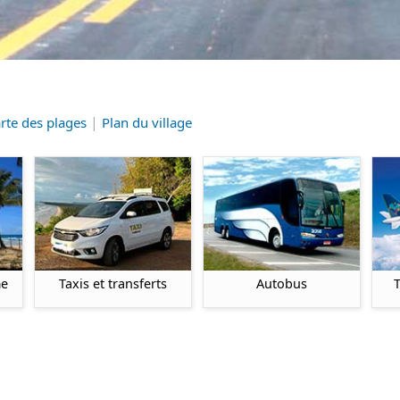
|
rte des plages
Plan du village
me
Taxis et transferts
Autobus