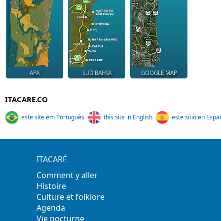
APA
SUD BAHIA
GOOGLE MAP
ITACARE.CO
este site em Português
this site in English
este sitio en Espa
ITACARÉ
Comment y aller
Histoire
Culture et folklore
Agenda
Vie nocturne