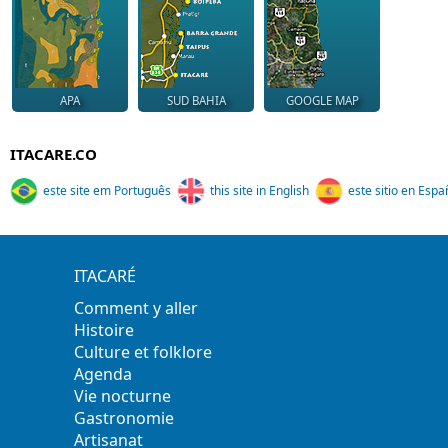
APA
SUD BAHIA
GOOGLE MAP
ITACARE.CO
este site em Português
this site in English
este sitio en Espa
ITACARÉ
Comment y aller
Histoire
Culture et folklore
Agenda
Vie nocturne
Gastronomie
Artisanat