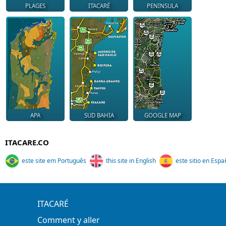
PLAGES
ITACARÉ
PENINSULA
APA
SUD BAHIA
GOOGLE MAP
ITACARE.CO
este site em Português
this site in English
este sitio en Espa
ITACARÉ
Comment y aller