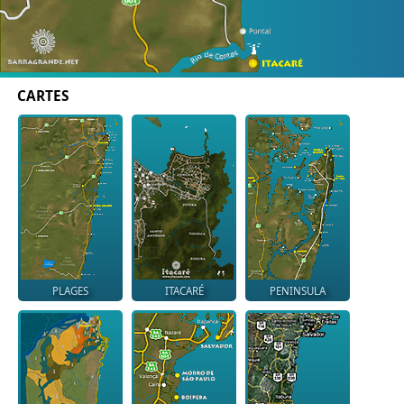
CARTES
PLAGES
ITACARÉ
PENINSULA