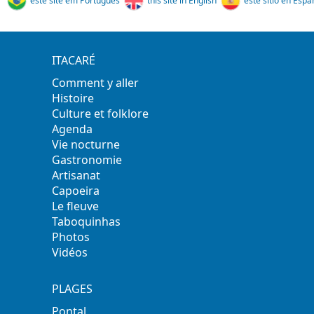
este site em Português
this site in English
este sitio en Espa
ITACARÉ
Comment y aller
Histoire
Culture et folklore
Agenda
Vie nocturne
Gastronomie
Artisanat
Capoeira
Le fleuve
Taboquinhas
Photos
Vidéos
PLAGES
Pontal