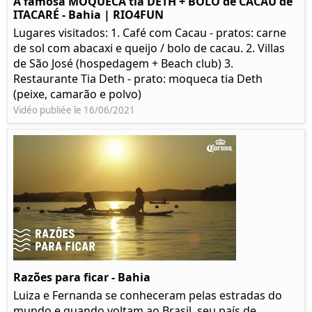
A famosa MOQUECA tia DETH + BOLO de CACAU de
ITACARÉ - Bahia | RIO4FUN
Lugares visitados: 1. Café com Cacau - pratos: carne
de sol com abacaxi e queijo / bolo de cacau. 2. Villas
de São José (hospedagem + Beach club) 3.
Restaurante Tia Deth - prato: moqueca tia Deth
(peixe, camarão e polvo)
Vidéo publiée le 16/06/2021
Razões para ficar - Bahia
Luiza e Fernanda se conheceram pelas estradas do
mundo e quando voltam ao Brasil, seu país de