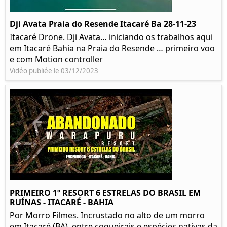
Dji Avata Praia do Resende Itacaré Ba 28-11-23
Itacaré Drone. Dji Avata… iniciando os trabalhos aqui
em Itacaré Bahia na Praia do Resende … primeiro voo
e com Motion controller
Vidéo publiée le 03/12/2023
PRIMEIRO 1º RESORT 6 ESTRELAS DO BRASIL EM
RUÍNAS - ITACARÉ - BAHIA
Por Morro Filmes. Incrustado no alto de um morro
em Itacaré (BA), entre coqueirais e espécies nativas da