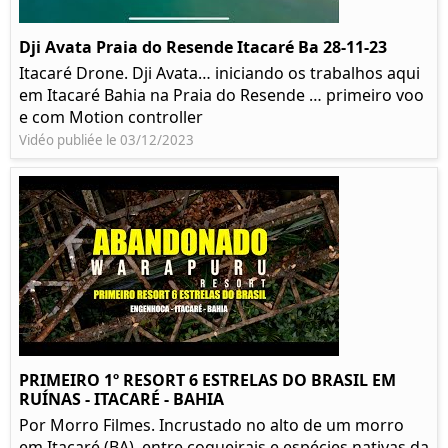
Dji Avata Praia do Resende Itacaré Ba 28-11-23
Itacaré Drone. Dji Avata… iniciando os trabalhos aqui
em Itacaré Bahia na Praia do Resende … primeiro voo
e com Motion controller
Vidéo publiée le 03/12/2023
PRIMEIRO 1º RESORT 6 ESTRELAS DO BRASIL EM
RUÍNAS - ITACARÉ - BAHIA
Por Morro Filmes. Incrustado no alto de um morro
em Itacaré (BA), entre coqueirais e espécies nativas da