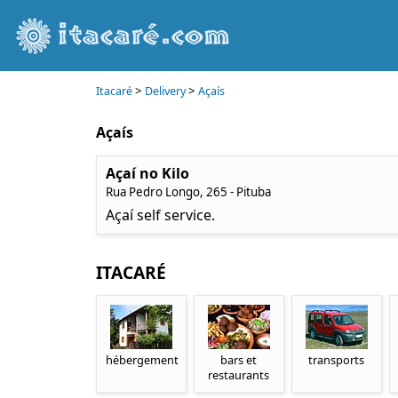
>
>
Itacaré
Delivery
Açaís
Açaís
Açaí no Kilo
Rua Pedro Longo, 265 - Pituba
Açaí self service.
ITACARÉ
hébergement
bars et
transports
restaurants