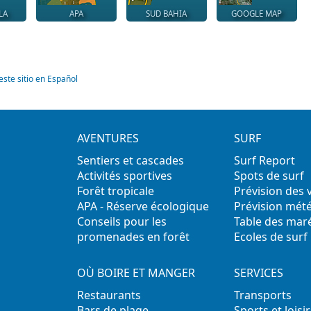
LA
APA
SUD BAHIA
GOOGLE MAP
este sitio en Español
AVENTURES
SURF
Sentiers et cascades
Surf Report
Activités sportives
Spots de surf
Forêt tropicale
Prévision des
APA - Réserve écologique
Prévision mét
Conseils pour les
Table des mar
promenades en forêt
Ecoles de surf
OÙ BOIRE ET MANGER
SERVICES
Restaurants
Transports
Bars de plage
Sports et loisir