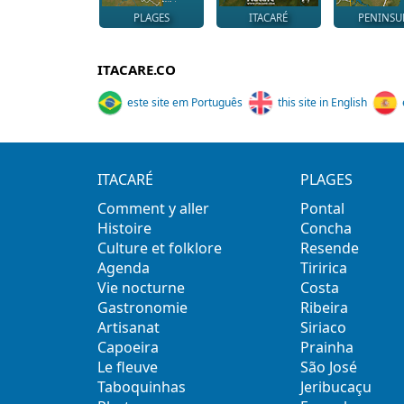
PLAGES
ITACARÉ
PENINSU
ITACARE.CO
este site em Português
this site in English
ITACARÉ
PLAGES
Comment y aller
Pontal
Histoire
Concha
Culture et folklore
Resende
Agenda
Tiririca
Vie nocturne
Costa
Gastronomie
Ribeira
Artisanat
Siriaco
Capoeira
Prainha
Le fleuve
São José
Taboquinhas
Jeribucaçu