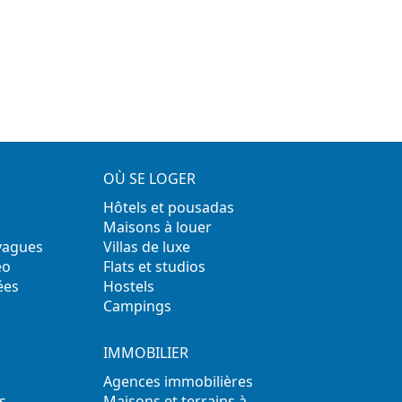
OÙ SE LOGER
Hôtels et pousadas
Maisons à louer
 vagues
Villas de luxe
éo
Flats et studios
ées
Hostels
Campings
IMMOBILIER
Agences immobilières
s
Maisons et terrains à