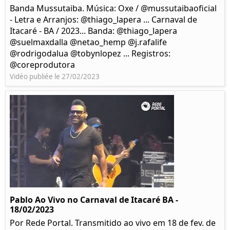
Banda Mussutaiba. Música: Oxe / @mussutaibaoficial
- Letra e Arranjos: @thiago_lapera ... Carnaval de
Itacaré - BA / 2023... Banda: @thiago_lapera
@suelmaxdalla @netao_hemp @j.rafalife
@rodrigodalua @tobynlopez ... Registros:
@coreprodutora
Vidéo publiée le 27/02/2023
Pablo Ao Vivo no Carnaval de Itacaré BA -
18/02/2023
Por Rede Portal. Transmitido ao vivo em 18 de fev. de