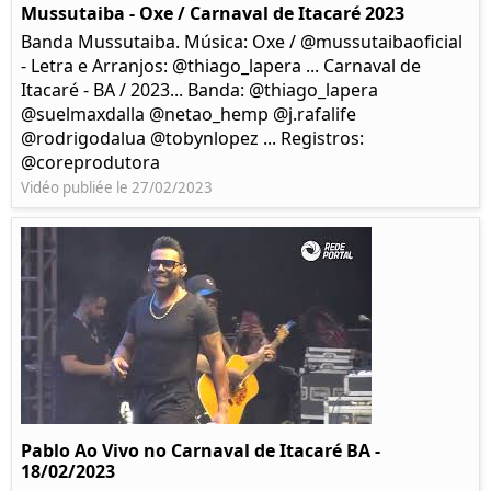
Mussutaiba - Oxe / Carnaval de Itacaré 2023
Banda Mussutaiba. Música: Oxe / @mussutaibaoficial
- Letra e Arranjos: @thiago_lapera ... Carnaval de
Itacaré - BA / 2023... Banda: @thiago_lapera
@suelmaxdalla @netao_hemp @j.rafalife
@rodrigodalua @tobynlopez ... Registros:
@coreprodutora
Vidéo publiée le 27/02/2023
Pablo Ao Vivo no Carnaval de Itacaré BA -
18/02/2023