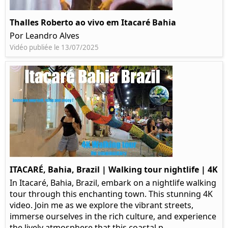
Thalles Roberto ao vivo em Itacaré Bahia
Por Leandro Alves
Vidéo publiée le 13/07/2025
ITACARÉ, Bahia, Brazil | Walking tour nightlife | 4K
In Itacaré, Bahia, Brazil, embark on a nightlife walking
tour through this enchanting town. This stunning 4K
video. Join me as we explore the vibrant streets,
immerse ourselves in the rich culture, and experience
the lively atmosphere that this coastal p