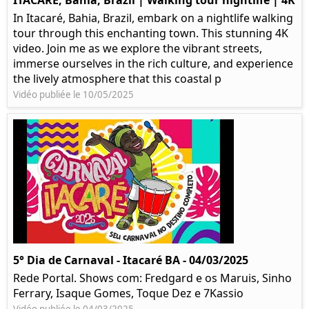
ITACARÉ, Bahia, Brazil | Walking tour nightlife | 4K
In Itacaré, Bahia, Brazil, embark on a nightlife walking
tour through this enchanting town. This stunning 4K
video. Join me as we explore the vibrant streets,
immerse ourselves in the rich culture, and experience
the lively atmosphere that this coastal p
Vidéo publiée le 10/05/2025
5° Dia de Carnaval - Itacaré BA - 04/03/2025
Rede Portal. Shows com: Fredgard e os Maruis, Sinho
Ferrary, Isaque Gomes, Toque Dez e 7Kassio