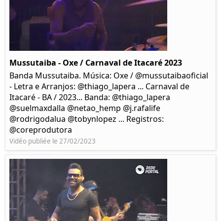
Mussutaiba - Oxe / Carnaval de Itacaré 2023
Banda Mussutaiba. Música: Oxe / @mussutaibaoficial
- Letra e Arranjos: @thiago_lapera ... Carnaval de
Itacaré - BA / 2023... Banda: @thiago_lapera
@suelmaxdalla @netao_hemp @j.rafalife
@rodrigodalua @tobynlopez ... Registros:
@coreprodutora
Vidéo publiée le 27/02/2023