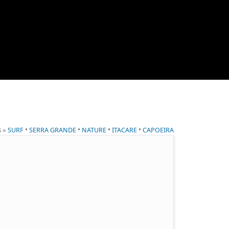
s »
•
•
•
•
SURF
SERRA GRANDE
NATURE
ITACARE
CAPOEIRA