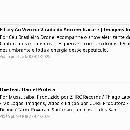
Edcity Ao Vivo na Virada do Ano em Itacaré | Imagens I
Por Céu Brasileiro Drone. Acompanhe o show eletrizante de 
Capturamos momentos inesquecíveis com um drone FPV, mo
deslumbrante e toda a energia desse espetáculo.
Vidéo publiée le 03/01/2025
Oxe feat. Daniel Profeta
Por Mussutaiba. Produzido por ZHRC Records / Thiago Lap
/ Mr. Lagos. Imagens, Vídeo e Edição por CORE Produtora /
Drone / Tárek Roveran. Surf man: Junio Jesus dos San
Vidéo publiée le 22/04/2024