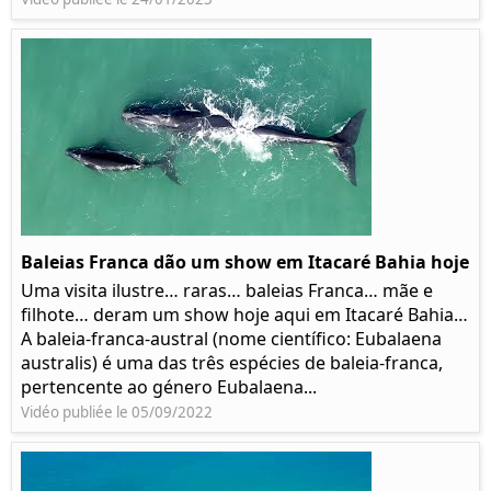
Baleias Franca dão um show em Itacaré Bahia hoje
Uma visita ilustre… raras… baleias Franca… mãe e
filhote… deram um show hoje aqui em Itacaré Bahia…
A baleia-franca-austral (nome científico: Eubalaena
australis) é uma das três espécies de baleia-franca,
pertencente ao género Eubalaena...
Vidéo publiée le 05/09/2022