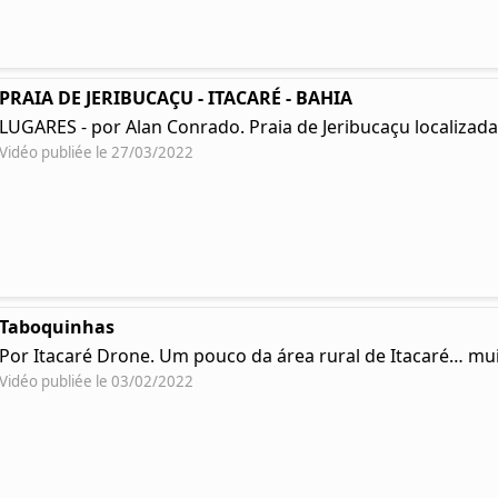
PRAIA DE JERIBUCAÇU - ITACARÉ - BAHIA
LUGARES - por Alan Conrado. Praia de Jeribucaçu localizada 
Vidéo publiée le 27/03/2022
Taboquinhas
Por Itacaré Drone. Um pouco da área rural de Itacaré… muit
Vidéo publiée le 03/02/2022