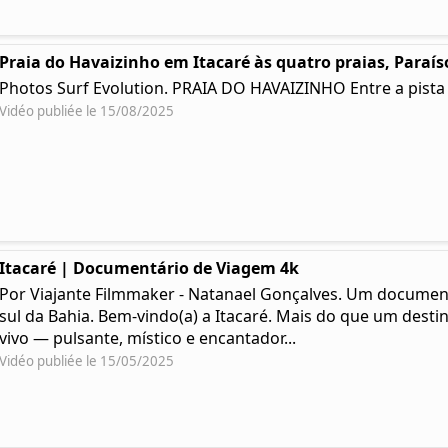
Praia do Havaizinho em Itacaré às quatro praias, Paraí
Photos Surf Evolution. PRAIA DO HAVAIZINHO Entre a pista 
Vidéo publiée le 15/08/2025
Itacaré | Documentário de Viagem 4k
Por Viajante Filmmaker - Natanael Gonçalves. Um documentá
sul da Bahia. Bem-vindo(a) a Itacaré. Mais do que um desti
vivo — pulsante, místico e encantador...
Vidéo publiée le 15/05/2025