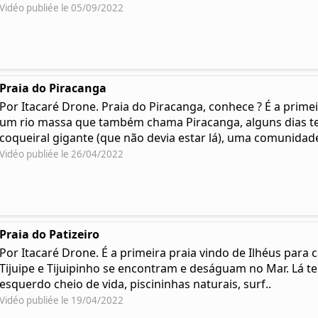
Vidéo publiée le 05/09/2022
Praia do Piracanga
Por Itacaré Drone. Praia do Piracanga, conhece ? É a prime
um rio massa que também chama Piracanga, alguns dias t
coqueiral gigante (que não devia estar lá), uma comunidade 
Vidéo publiée le 26/04/2022
Praia do Patizeiro
Por Itacaré Drone. É a primeira praia vindo de Ilhéus para 
Tijuipe e Tijuipinho se encontram e deságuam no Mar. Lá t
esquerdo cheio de vida, piscininhas naturais, surf..
Vidéo publiée le 19/04/2022