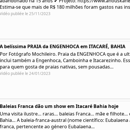
abandonado há 15 anos ✔ Projeto: https://www.anouskah
Estima-se que mais de R$ 180 milhões foram gastos nas ins
Vidéo publiée le 25/11/2023
A belíssima PRAIA da ENGENHOCA em ITACARÉ, BAHIA
Por Fotógrafo Mochileiro. Praia da ENGENHOCA que é a ulti
inclui também a Engenhoca, Camboinha e Itacarezinho. Ess
para quem gosta de praias nativas, sem pousadas...
Vidéo publiée le 24/01/2023
Baleias Franca dão um show em Itacaré Bahia hoje
Uma visita ilustre… raras… baleias Franca… mãe e filhote
Bahia… A baleia-franca-austral (nome científico: Eubalaena a
franca, pertencente ao género Eubalaena...