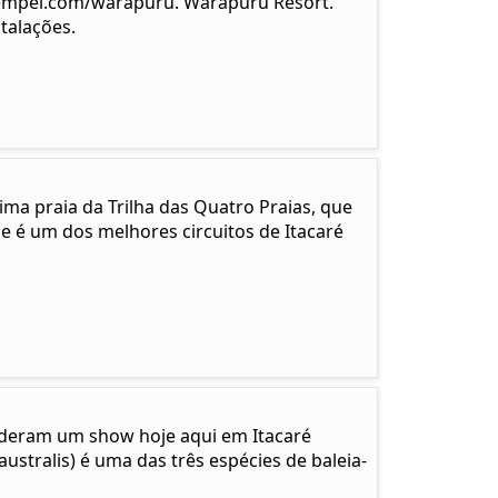
empel.com/warapuru. Warapuru Resort.
talações.
ma praia da Trilha das Quatro Praias, que
e é um dos melhores circuitos de Itacaré
… deram um show hoje aqui em Itacaré
ustralis) é uma das três espécies de baleia-