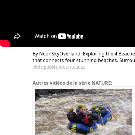
By NeonSkyOverland. Exploring the 4 Beaches T
that connects four stunning beaches. Surround
Vidéo publiée le 02/10/2025
Autres vidéos de la série NATURE: