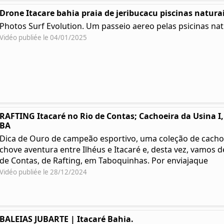
Drone Itacare bahia praia de jeribucacu piscinas natura
Photos Surf Evolution. Um passeio aereo pelas psicinas nat
Vidéo publiée le 04/01/2025
RAFTING Itacaré no Rio de Contas; Cachoeira da Usina I, 
BA
Dica de Ouro de campeão esportivo, uma coleção de cacho
chove aventura entre Ilhéus e Itacaré e, desta vez, vamos 
de Contas, de Rafting, em Taboquinhas. Por enviajaque
Vidéo publiée le 28/12/2024
BALEIAS JUBARTE | Itacaré Bahia.