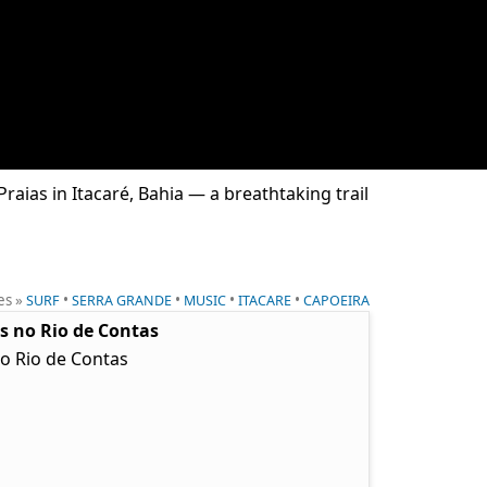
raias in Itacaré, Bahia — a breathtaking trail
es »
•
•
•
•
SURF
SERRA GRANDE
MUSIC
ITACARE
CAPOEIRA
as no Rio de Contas
no Rio de Contas