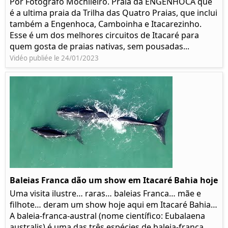
Por Fotógrafo Mochileiro. Praia da ENGENHOCA que
é a ultima praia da Trilha das Quatro Praias, que inclui
também a Engenhoca, Camboinha e Itacarezinho.
Esse é um dos melhores circuitos de Itacaré para
quem gosta de praias nativas, sem pousadas...
Vidéo publiée le 24/01/2023
Baleias Franca dão um show em Itacaré Bahia hoje
Uma visita ilustre… raras… baleias Franca… mãe e
filhote… deram um show hoje aqui em Itacaré Bahia…
A baleia-franca-austral (nome científico: Eubalaena
australis) é uma das três espécies de baleia-franca,