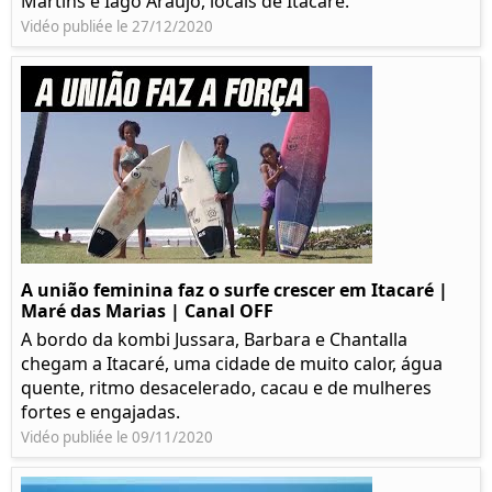
Martins e Iago Araújo, locais de Itacaré.
Vidéo publiée le 27/12/2020
A união feminina faz o surfe crescer em Itacaré |
Maré das Marias | Canal OFF
A bordo da kombi Jussara, Barbara e Chantalla
chegam a Itacaré, uma cidade de muito calor, água
quente, ritmo desacelerado, cacau e de mulheres
fortes e engajadas.
Vidéo publiée le 09/11/2020