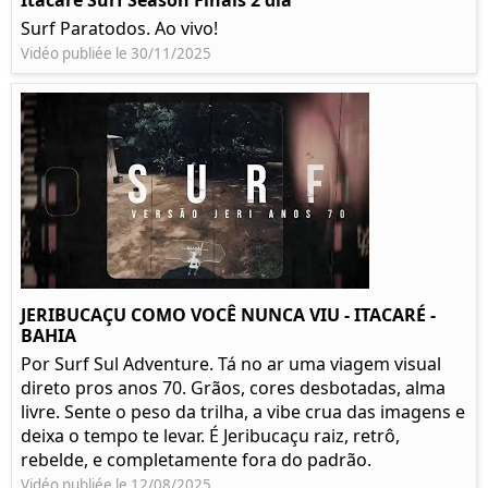
Itacare Surf Season Finais 2 dia
Surf Paratodos. Ao vivo!
Vidéo publiée le 30/11/2025
JERIBUCAÇU COMO VOCÊ NUNCA VIU - ITACARÉ -
BAHIA
Por Surf Sul Adventure. Tá no ar uma viagem visual
direto pros anos 70. Grãos, cores desbotadas, alma
livre. Sente o peso da trilha, a vibe crua das imagens e
deixa o tempo te levar. É Jeribucaçu raiz, retrô,
rebelde, e completamente fora do padrão.
Vidéo publiée le 12/08/2025