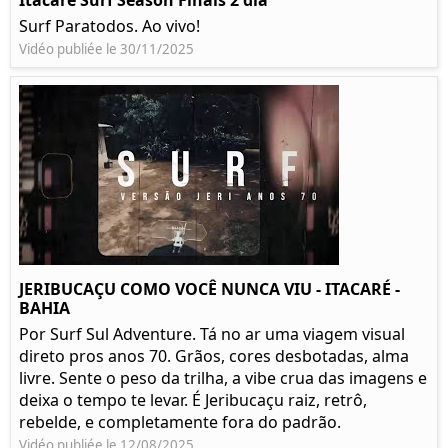
Itacare Surf Season Finais 2 dia
Surf Paratodos. Ao vivo!
Vidéo publiée le 30/11/2025
JERIBUCAÇU COMO VOCÊ NUNCA VIU - ITACARÉ -
BAHIA
Por Surf Sul Adventure. Tá no ar uma viagem visual
direto pros anos 70. Grãos, cores desbotadas, alma
livre. Sente o peso da trilha, a vibe crua das imagens e
deixa o tempo te levar. É Jeribucaçu raiz, retrô,
rebelde, e completamente fora do padrão.
Vidéo publiée le 12/08/2025