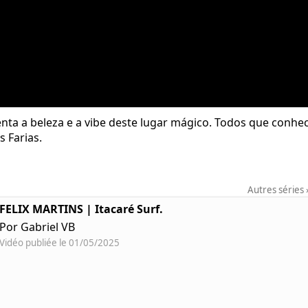
enta a beleza e a vibe deste lugar mágico. Todos que conhe
 Farias.
Autres séries
FELIX MARTINS | Itacaré Surf.
Por Gabriel VB
Vidéo publiée le 01/05/2025