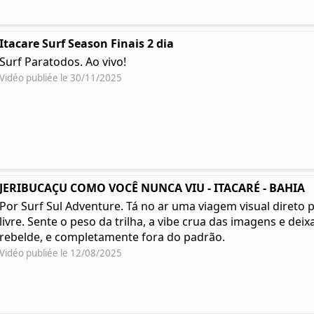
Itacare Surf Season Finais 2 dia
Surf Paratodos. Ao vivo!
Vidéo publiée le 30/11/2025
JERIBUCAÇU COMO VOCÊ NUNCA VIU - ITACARÉ - BAHIA
Por Surf Sul Adventure. Tá no ar uma viagem visual direto 
livre. Sente o peso da trilha, a vibe crua das imagens e deixa
rebelde, e completamente fora do padrão.
Vidéo publiée le 12/08/2025