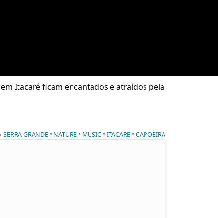
cem Itacaré ficam encantados e atraídos pela
 »
•
•
•
•
SERRA GRANDE
NATURE
MUSIC
ITACARE
CAPOEIRA