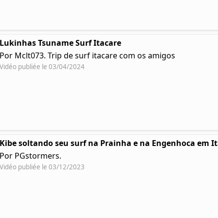
Lukinhas Tsuname Surf Itacare
Por Mclt073. Trip de surf itacare com os amigos
Vidéo publiée le 03/04/2024
Kibe soltando seu surf na Prainha e na Engenhoca em I
Por PGstormers.
Vidéo publiée le 03/12/2023