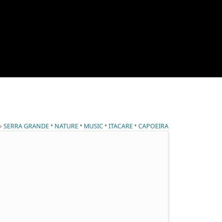
 »
•
•
•
•
SERRA GRANDE
NATURE
MUSIC
ITACARE
CAPOEIRA