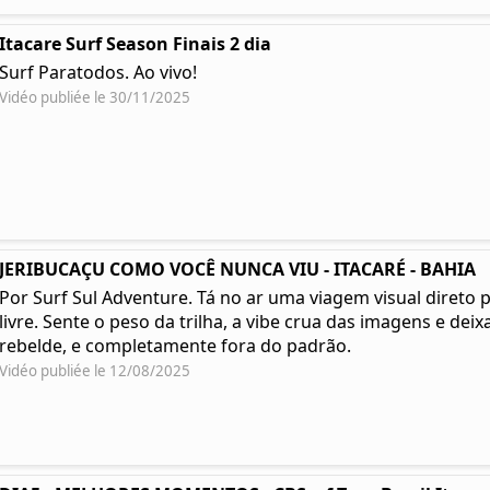
Itacare Surf Season Finais 2 dia
Surf Paratodos. Ao vivo!
Vidéo publiée le 30/11/2025
JERIBUCAÇU COMO VOCÊ NUNCA VIU - ITACARÉ - BAHIA
Por Surf Sul Adventure. Tá no ar uma viagem visual direto 
livre. Sente o peso da trilha, a vibe crua das imagens e deixa
rebelde, e completamente fora do padrão.
Vidéo publiée le 12/08/2025