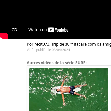
Por Mclt073. Trip de surf itacare com os ami
Vidéo publiée le 03/04/2024
Autres vidéos de la série SURF: