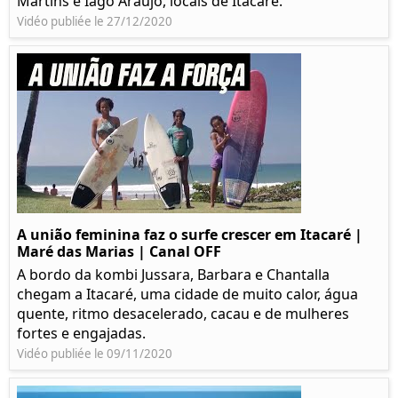
Martins e Iago Araújo, locais de Itacaré.
Vidéo publiée le 27/12/2020
A união feminina faz o surfe crescer em Itacaré |
Maré das Marias | Canal OFF
A bordo da kombi Jussara, Barbara e Chantalla
chegam a Itacaré, uma cidade de muito calor, água
quente, ritmo desacelerado, cacau e de mulheres
fortes e engajadas.
Vidéo publiée le 09/11/2020