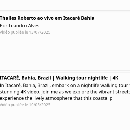
Thalles Roberto ao vivo em Itacaré Bahia
Por Leandro Alves
Vidéo publiée le 13/07/2025
ITACARÉ, Bahia, Brazil | Walking tour nightlife | 4K
In Itacaré, Bahia, Brazil, embark on a nightlife walking tou
stunning 4K video. Join me as we explore the vibrant streets
experience the lively atmosphere that this coastal p
Vidéo publiée le 10/05/2025