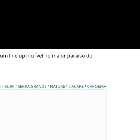
um line up incrível no maior paraíso do
s »
•
•
•
•
SURF
SERRA GRANDE
NATURE
ITACARE
CAPOEIRA