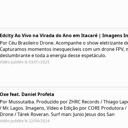
Edcity Ao Vivo na Virada do Ano em Itacaré | Imagens I
Por Céu Brasileiro Drone. Acompanhe o show eletrizante de 
Capturamos momentos inesquecíveis com um drone FPV, mo
deslumbrante e toda a energia desse espetáculo.
Vidéo publiée le 03/01/2025
Oxe feat. Daniel Profeta
Por Mussutaiba. Produzido por ZHRC Records / Thiago Lap
/ Mr. Lagos. Imagens, Vídeo e Edição por CORE Produtora /
Drone / Tárek Roveran. Surf man: Junio Jesus dos San
Vidéo publiée le 22/04/2024