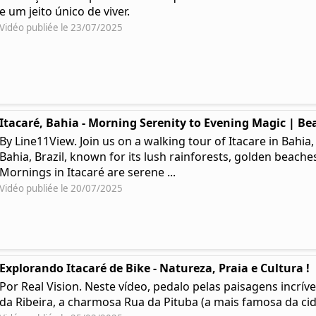
e um jeito único de viver.
Vidéo publiée le 23/07/2025
Itacaré, Bahia - Morning Serenity to Evening Magic | Bea
By Line11View. Join us on a walking tour of Itacare in Bahia,
Bahia, Brazil, known for its lush rainforests, golden beaches
Mornings in Itacaré are serene ...
Vidéo publiée le 20/07/2025
Explorando Itacaré de Bike - Natureza, Praia e Cultura !
Por Real Vision. Neste vídeo, pedalo pelas paisagens incríve
da Ribeira, a charmosa Rua da Pituba (a mais famosa da cida