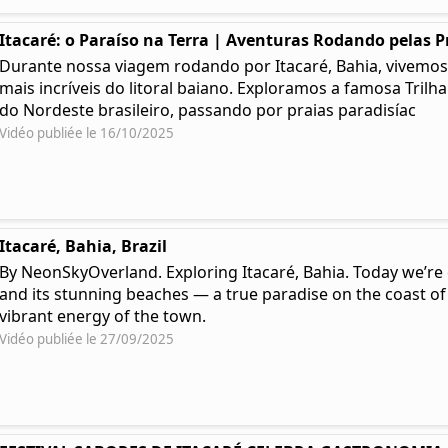
Itacaré: o Paraíso na Terra | Aventuras Rodando pelas P
Durante nossa viagem rodando por Itacaré, Bahia, vivemos
mais incríveis do litoral baiano. Exploramos a famosa Trilh
do Nordeste brasileiro, passando por praias paradisíac
Vidéo publiée le 16/10/2025
Itacaré, Bahia, Brazil
By NeonSkyOverland. Exploring Itacaré, Bahia. Today we’re 
and its stunning beaches — a true paradise on the coast of
vibrant energy of the town.
Vidéo publiée le 27/09/2025