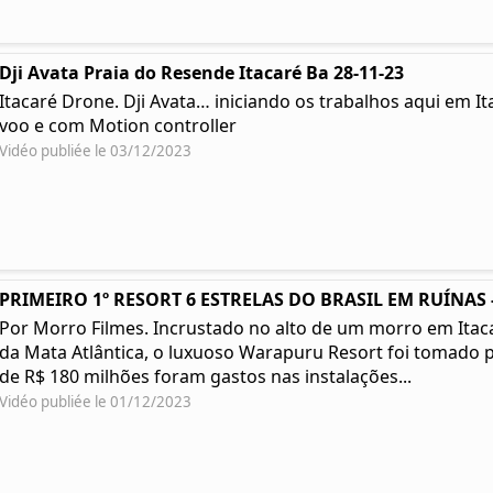
Dji Avata Praia do Resende Itacaré Ba 28-11-23
Itacaré Drone. Dji Avata… iniciando os trabalhos aqui em I
voo e com Motion controller
Vidéo publiée le 03/12/2023
PRIMEIRO 1º RESORT 6 ESTRELAS DO BRASIL EM RUÍNAS -
Por Morro Filmes. Incrustado no alto de um morro em Itacar
da Mata Atlântica, o luxuoso Warapuru Resort foi tomado p
de R$ 180 milhões foram gastos nas instalações...
Vidéo publiée le 01/12/2023