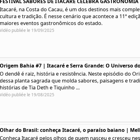
FESTIVAL SABORES DE ITACARÉ CELEBRA GASTRONOMIA | 
Itacaré, na Costa do Cacau, é um dos destinos mais complet
cultura e tradição. É nesse cenário que acontece a 11ª ediç
maiores eventos gastronômicos do estado.
Vidéo publiée le 19/09/2025
Origem Bahia #7 | Itacaré e Serra Grande: O Universo do
O dendê é raiz, história e resistência. Neste episódio do
dessa planta sagrada que molda sabores, paisagens e tradi
histórias de Tia Deth e Tiquinho ...
Vidéo publiée le 19/08/2025
Olhar do Brasil: conheça Itacaré, o paraíso baiano | Me
Conheça Itacaré pelos olhos de quem nasceu e cresceu ness