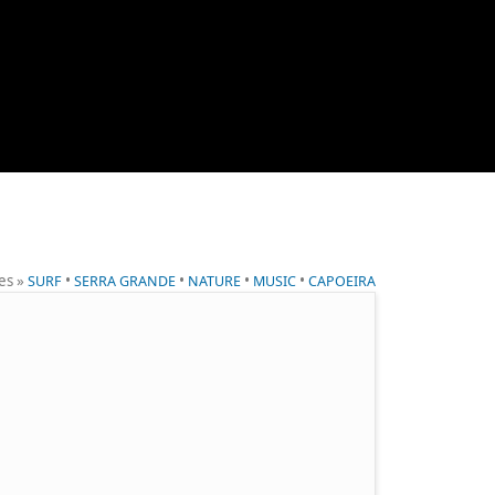
ies »
•
•
•
•
SURF
SERRA GRANDE
NATURE
MUSIC
CAPOEIRA