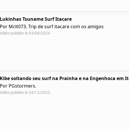
Lukinhas Tsuname Surf Itacare
Por Mclt073. Trip de surf itacare com os amigos
Vidéo publiée le 03/04/2024
Kibe soltando seu surf na Prainha e na Engenhoca em I
Por PGstormers.
Vidéo publiée le 03/12/2023