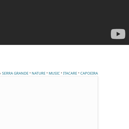
 »
•
•
•
•
SERRA GRANDE
NATURE
MUSIC
ITACARE
CAPOEIRA