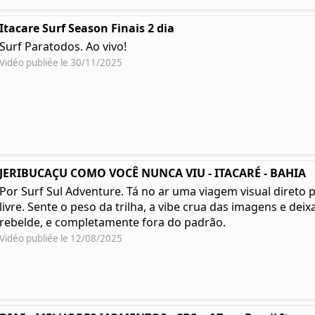
Itacare Surf Season Finais 2 dia
Surf Paratodos. Ao vivo!
Vidéo publiée le 30/11/2025
JERIBUCAÇU COMO VOCÊ NUNCA VIU - ITACARÉ - BAHIA
Por Surf Sul Adventure. Tá no ar uma viagem visual direto 
livre. Sente o peso da trilha, a vibe crua das imagens e deixa
rebelde, e completamente fora do padrão.
Vidéo publiée le 12/08/2025