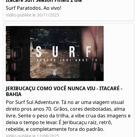
Itacare Surf Season Finais 2 dia
Surf Paratodos. Ao vivo!
Vidéo publiée le 30/11/2025
JERIBUCAÇU COMO VOCÊ NUNCA VIU - ITACARÉ -
BAHIA
Por Surf Sul Adventure. Tá no ar uma viagem visual
direto pros anos 70. Grãos, cores desbotadas, alma
livre. Sente o peso da trilha, a vibe crua das imagens e
deixa o tempo te levar. É Jeribucaçu raiz, retrô,
rebelde, e completamente fora do padrão.
Vidéo publiée le 12/08/2025