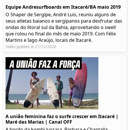
Equipe Andresurfboards em Itacaré/BA maio 2019
O Shaper de Sergipe, André Luis, reuniu alguns de
seus atletas baianos e sergipanos para desfrutar das
ondas do litoral sul da Bahia, aproveitando o swell
que rolou no final do mês de maio 2019. Com Félix
Martins e Iago Araújo, locais de Itacaré.
Vidéo publiée le 27/12/2020
A união feminina faz o surfe crescer em Itacaré |
Maré das Marias | Canal OFF
A bordo da kombi Jussara, Barbara e Chantalla