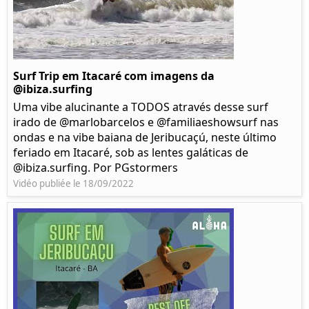
Surf Trip em Itacaré com imagens da
@ibiza.surfing
Uma vibe alucinante a TODOS através desse surf
irado de @marlobarcelos e @familiaeshowsurf nas
ondas e na vibe baiana de Jeribucaçú, neste último
feriado em Itacaré, sob as lentes galáticas de
@ibiza.surfing. Por PGstormers
Vidéo publiée le 18/09/2022